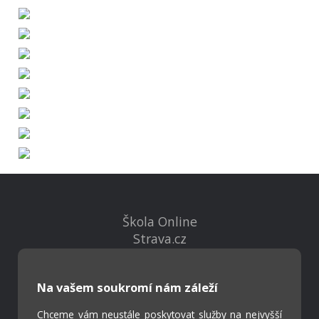
Škola Online
Strava.cz
Kontakty
Na vašem soukromí nám záleží
Projekty
Chceme vám neustále poskytovat služby na nejvyšší
Virtuální prohlídka