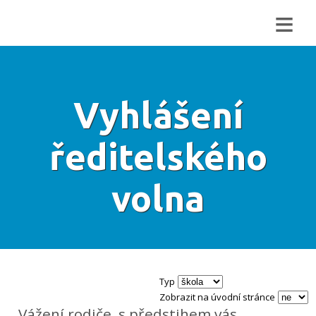
≡
Vyhlášení
ředitelského
volna
Typ
Zobrazit na úvodní stránce
Vážení rodiče, s předstihem vás