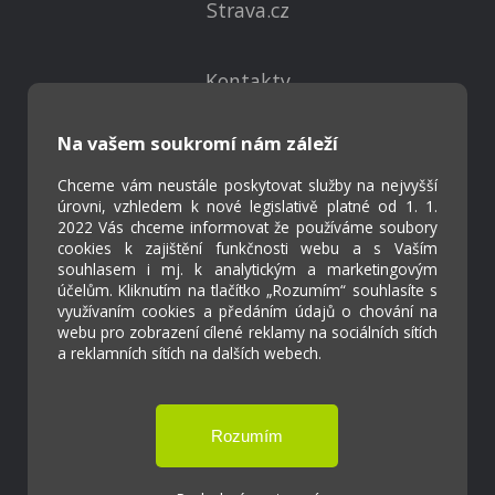
Strava.cz
Kontakty
Projekty
Virtuální prohlídka
Na vašem soukromí nám záleží
Chceme vám neustále poskytovat služby na nejvyšší
Cookies
úrovni, vzhledem k nové legislativě platné od 1. 1.
2022 Vás chceme informovat že používáme soubory
Přístupnost
cookies k zajištění funkčnosti webu a s Vaším
Přihlášení
souhlasem i mj. k analytickým a marketingovým
účelům. Kliknutím na tlačítko „Rozumím“ souhlasíte s
využívaním cookies a předáním údajů o chování na
webu pro zobrazení cílené reklamy na sociálních sítích
a reklamních sítích na dalších webech.
Základní škola a Mateřská škola Ostrožská
Lhota
Tvorba webových stránek weboa.cz