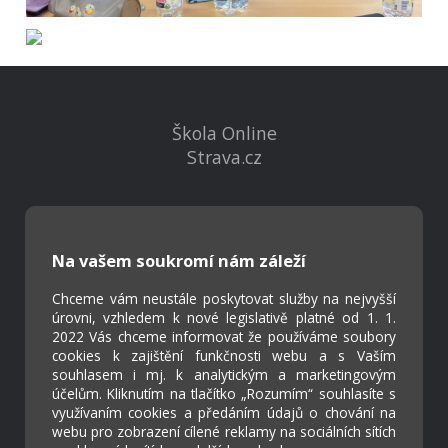
Škola Online
Strava.cz
Kontakty
Projekty
Na vašem soukromí nám záleží
Virtuální prohlídka
Chceme vám neustále poskytovat služby na nejvyšší
úrovni, vzhledem k nové legislativě platné od 1. 1.
Cookies
2022 Vás chceme informovat že používáme soubory
Přístupnost
cookies k zajištění funkčnosti webu a s Vaším
souhlasem i mj. k analytickým a marketingovým
Přihlášení
účelům. Kliknutím na tlačítko „Rozumím“ souhlasíte s
využívaním cookies a předáním údajů o chování na
webu pro zobrazení cílené reklamy na sociálních sítích