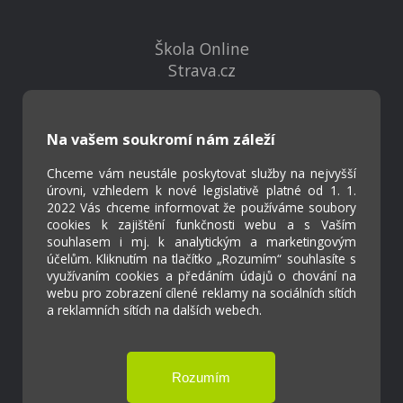
Škola Online
Strava.cz
Kontakty
Na vašem soukromí nám záleží
Projekty
Virtuální prohlídka
Chceme vám neustále poskytovat služby na nejvyšší
úrovni, vzhledem k nové legislativě platné od 1. 1.
2022 Vás chceme informovat že používáme soubory
cookies k zajištění funkčnosti webu a s Vaším
Cookies
souhlasem i mj. k analytickým a marketingovým
Přístupnost
účelům. Kliknutím na tlačítko „Rozumím“ souhlasíte s
Přihlášení
využívaním cookies a předáním údajů o chování na
webu pro zobrazení cílené reklamy na sociálních sítích
a reklamních sítích na dalších webech.
Základní škola a Mateřská škola Ostrožská
Lhota