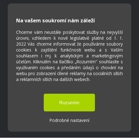
Kontakty
Projekty
Na vašem soukromí nám záleží
Virtuální prohlídka
Chceme vám neustále poskytovat služby na nejvyšší
úrovni, vzhledem k nové legislativě platné od 1. 1.
2022 Vás chceme informovat že používáme soubory
Cookies
cookies k zajištění funkčnosti webu a s Vaším
Přístupnost
souhlasem i mj. k analytickým a marketingovým
Přihlášení
účelům. Kliknutím na tlačítko „Rozumím“ souhlasíte s
využívaním cookies a předáním údajů o chování na
webu pro zobrazení cílené reklamy na sociálních sítích
a reklamních sítích na dalších webech.
Základní škola a Mateřská škola Ostrožská
Lhota
Tvorba webových stránek weboa.cz
Podrobné nastavení