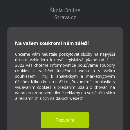
Škola Online
Strava.cz
Kontakty
Projekty
Na vašem soukromí nám záleží
Virtuální prohlídka
Chceme vám neustále poskytovat služby na nejvyšší
úrovni, vzhledem k nové legislativě platné od 1. 1.
2022 Vás chceme informovat že používáme soubory
Cookies
cookies k zajištění funkčnosti webu a s Vaším
Přístupnost
souhlasem i mj. k analytickým a marketingovým
Přihlášení
účelům. Kliknutím na tlačítko „Rozumím“ souhlasíte s
využívaním cookies a předáním údajů o chování na
webu pro zobrazení cílené reklamy na sociálních sítích
a reklamních sítích na dalších webech.
Základní škola a Mateřská škola Ostrožská
Lhota