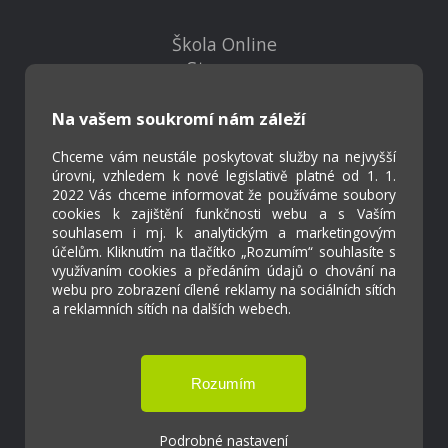
Škola Online
Strava.cz
Na vašem soukromí nám záleží
Kontakty
Projekty
Chceme vám neustále poskytovat služby na nejvyšší
úrovni, vzhledem k nové legislativě platné od 1. 1.
Virtuální prohlídka
2022 Vás chceme informovat že používáme soubory
cookies k zajištění funkčnosti webu a s Vaším
souhlasem i mj. k analytickým a marketingovým
Cookies
účelům. Kliknutím na tlačítko „Rozumím“ souhlasíte s
Přístupnost
využívaním cookies a předáním údajů o chování na
webu pro zobrazení cílené reklamy na sociálních sítích
Přihlášení
a reklamních sítích na dalších webech.
Základní škola a Mateřská škola Ostrožská
Lhota
Podrobné nastavení