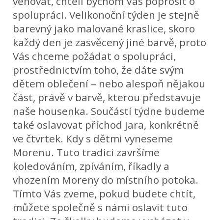
věnovat, chtěli bychom Vás poprosit o
spolupráci. Velikonoční týden je stejně
barevný jako malované kraslice, skoro
každý den je zasvěcený jiné barvě, proto
Vás chceme požádat o spolupráci,
prostřednictvím toho, že dáte svým
dětem oblečení – nebo alespoň nějakou
část, právě v barvě, kterou představuje
naše housenka. Součástí týdne budeme
také oslavovat příchod jara, konkrétně
ve čtvrtek. Kdy s dětmi vyneseme
Morenu. Tuto tradici završíme
koledováním, zpíváním, říkadly a
vhozením Moreny do místního potoka.
Tímto Vás zveme, pokud budete chtít,
můžete společně s námi oslavit tuto