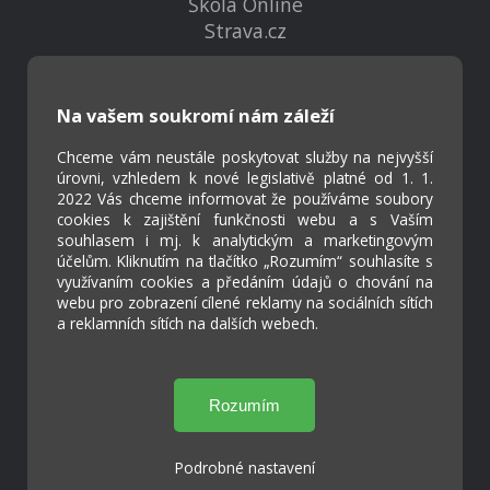
Škola Online
Strava.cz
Kontakty
Na vašem soukromí nám záleží
Projekty
Virtuální prohlídka
Chceme vám neustále poskytovat služby na nejvyšší
úrovni, vzhledem k nové legislativě platné od 1. 1.
2022 Vás chceme informovat že používáme soubory
cookies k zajištění funkčnosti webu a s Vaším
Cookies
souhlasem i mj. k analytickým a marketingovým
Přístupnost
účelům. Kliknutím na tlačítko „Rozumím“ souhlasíte s
Přihlášení
využívaním cookies a předáním údajů o chování na
webu pro zobrazení cílené reklamy na sociálních sítích
a reklamních sítích na dalších webech.
Základní škola a Mateřská škola Ostrožská
Lhota
Podrobné nastavení
Tvorba webových stránek weboa.cz