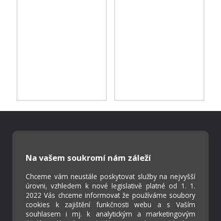
Škola Online
Strava.cz
Na vašem soukromí nám záleží
Chceme vám neustále poskytovat služby na nejvyšší
úrovni, vzhledem k nové legislativě platné od 1. 1.
Kontakty
2022 Vás chceme informovat že používáme soubory
Projekty
cookies k zajištění funkčnosti webu a s Vaším
Virtuální prohlídka
souhlasem i mj. k analytickým a marketingovým