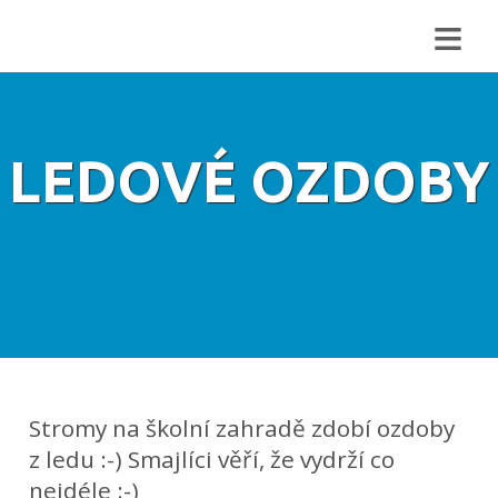
≡
LEDOVÉ OZDOBY
Stromy na školní zahradě zdobí ozdoby
z ledu :-) Smajlíci věří, že vydrží co
nejdéle :-)