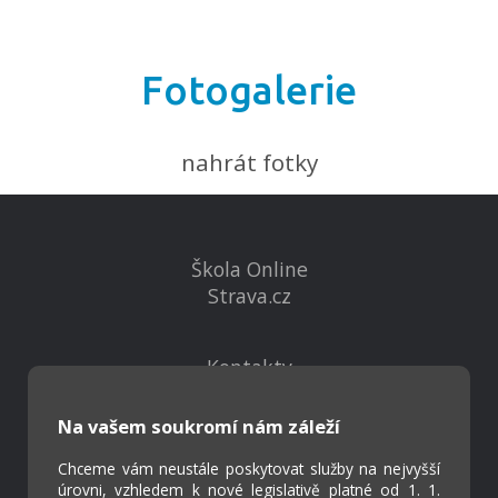
Fotogalerie
nahrát fotky
Škola Online
Strava.cz
Kontakty
Projekty
Virtuální prohlídka
Na vašem soukromí nám záleží
Chceme vám neustále poskytovat služby na nejvyšší
Cookies
úrovni, vzhledem k nové legislativě platné od 1. 1.