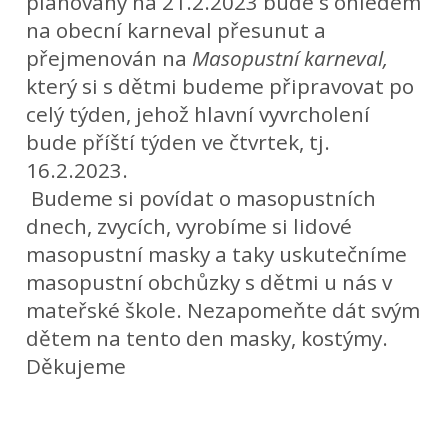
plánovaný na 21.2.2023 bude s ohledem
na obecní karneval přesunut a
přejmenován na
Masopustní karneval,
který si s dětmi budeme připravovat po
celý týden, jehož hlavní vyvrcholení
bude příští týden ve čtvrtek, tj.
16.2.2023.
Budeme si povídat o masopustních
dnech, zvycích, vyrobíme si lidové
masopustní masky a taky uskutečníme
masopustní obchůzky s dětmi u nás v
mateřské škole. Nezapomeňte dát svým
dětem na tento den masky, kostýmy.
Děkujeme