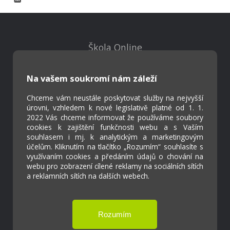
Škola Online
Strava.cz
Na vašem soukromí nám záleží
Kontakty
Chceme vám neustále poskytovat služby na nejvyšší
Projekty
úrovni, vzhledem k nové legislativě platné od 1. 1.
Virtuální prohlídka
2022 Vás chceme informovat že používáme soubory
cookies k zajištění funkčnosti webu a s Vaším
souhlasem i mj. k analytickým a marketingovým
účelům. Kliknutím na tlačítko „Rozumím“ souhlasíte s
Cookies
využívaním cookies a předáním údajů o chování na
Přístupnost
webu pro zobrazení cílené reklamy na sociálních sítích
Přihlášení
a reklamních sítích na dalších webech.