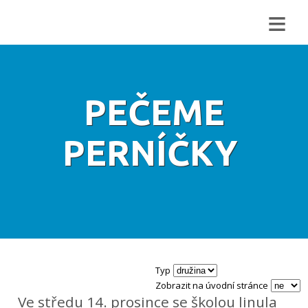
≡
PEČEME
PERNÍČKY
Typ
Zobrazit na úvodní stránce
Ve středu 14. prosince se školou linula