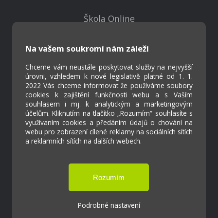
Škola Online
Strava.cz
Na vašem soukromí nám záleží
Kontakty
Chceme vám neustále poskytovat služby na nejvyšší
Projekty
úrovni, vzhledem k nové legislativě platné od 1. 1.
Virtuální prohlídka
2022 Vás chceme informovat že používáme soubory
cookies k zajištění funkčnosti webu a s Vaším
souhlasem i mj. k analytickým a marketingovým
účelům. Kliknutím na tlačítko „Rozumím“ souhlasíte s
Cookies
využívaním cookies a předáním údajů o chování na
Přístupnost
webu pro zobrazení cílené reklamy na sociálních sítích
Přihlášení
a reklamních sítích na dalších webech.
Základní škola a Mateřská škola Ostrožská
Lhota
Podrobné nastavení