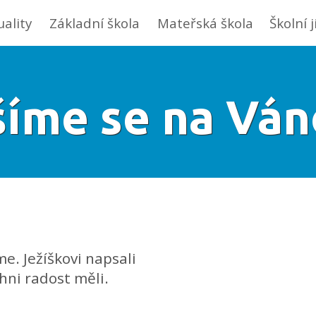
uality
Základní škola
Mateřská škola
Školní 
šíme se na Ván
e. Ježíškovi napsali
chni radost měli.