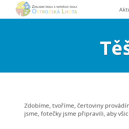
Akt
Tě
Zdobíme, tvoříme, čertoviny provádím
jsme, fotečky jsme připravili, aby vši