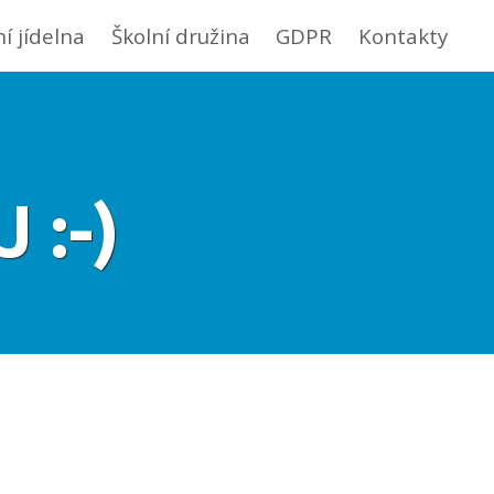
ní jídelna
Školní družina
GDPR
Kontakty
 :-)