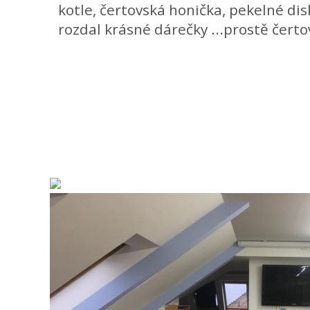
kotle, čertovská honička, pekelné disk
rozdal krásné dárečky ...prostě čertov