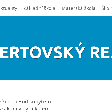
ktuality
Základní škola
Mateřská škola
Škol
 ČERTOVSKÝ REJ
 žilo :-) Hod kopytem
skákání v pytli kolem