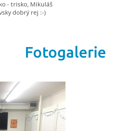
o - trisko, Mikuláš
sky dobrý rej :-)
Fotogalerie