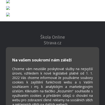
Škola Online
Strava.cz
Kontakty
Na vašem soukromí nám záleží
Projekty
Virtuální prohlídka
Chceme vám neustále poskytovat služby na nejvyšší
úrovni, vzhledem k nové legislativě platné od 1. 1.
2022 Vás chceme informovat že používáme soubory
cookies k zajištění funkčnosti webu a s Vaším
Cookies
souhlasem i mj. k analytickým a marketingovým
Přístupnost
účelům. Kliknutím na tlačítko „Rozumím“ souhlasíte s
Přihlášení
využívaním cookies a předáním údajů o chování na
webu pro zobrazení cílené reklamy na sociálních sítích
a reklamních sítích na dalších webech.