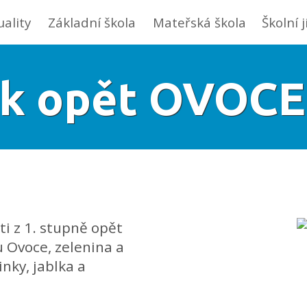
uality
Základní škola
Mateřská škola
Školní 
ek opět OVOC
ti z 1. stupně opět
 Ovoce, zelenina a
nky, jablka a