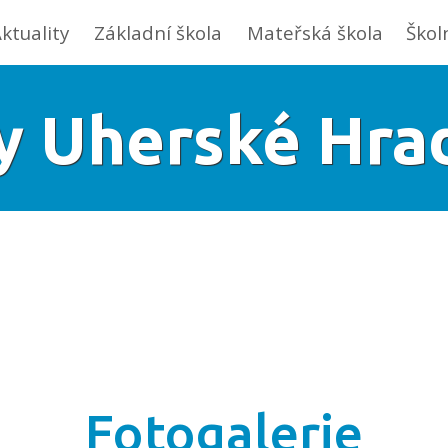
ktuality
Základní škola
Mateřská škola
Škol
y Uherské Hra
Fotogalerie