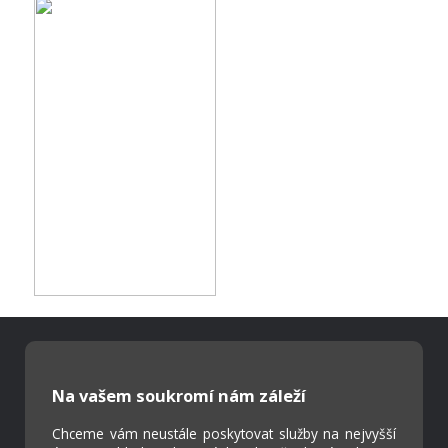
Škola Online
Na vašem soukromí nám záleží
Strava.cz
Chceme vám neustále poskytovat služby na nejvyšší