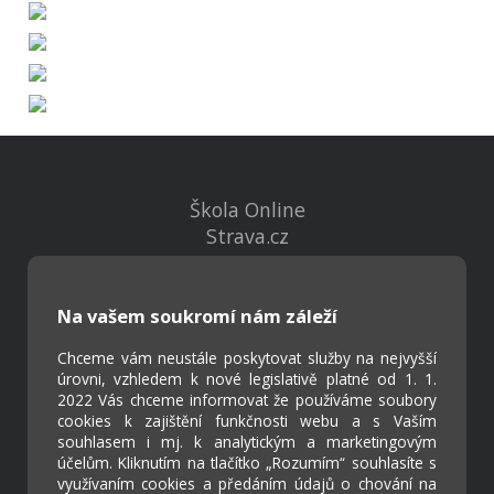
Škola Online
Strava.cz
Kontakty
Na vašem soukromí nám záleží
Projekty
Virtuální prohlídka
Chceme vám neustále poskytovat služby na nejvyšší
úrovni, vzhledem k nové legislativě platné od 1. 1.
2022 Vás chceme informovat že používáme soubory
cookies k zajištění funkčnosti webu a s Vaším
Cookies
souhlasem i mj. k analytickým a marketingovým
Přístupnost
účelům. Kliknutím na tlačítko „Rozumím“ souhlasíte s
Přihlášení
využívaním cookies a předáním údajů o chování na