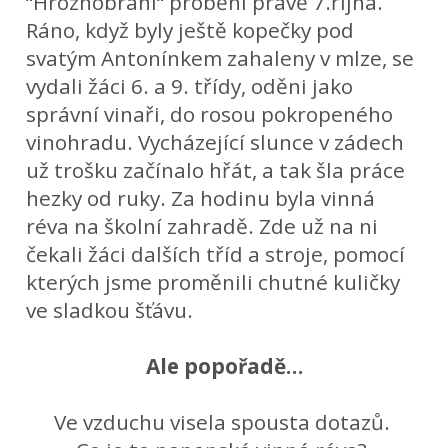
“Hroznobraní“ proběhl právě 7.října.
Ráno, když byly ještě kopečky pod
svatým Antonínkem zahaleny v mlze, se
vydali žáci 6. a 9. třídy, oděni jako
správní vinaři, do rosou pokropeného
vinohradu. Vycházející slunce v zádech
už trošku začínalo hřát, a tak šla práce
hezky od ruky. Za hodinu byla vinná
réva na školní zahradě. Zde už na ni
čekali žáci dalších tříd a stroje, pomocí
kterých jsme proměnili chutné kuličky
ve sladkou šťávu.
Ale popořadě…
Ve vzduchu visela spousta dotazů.