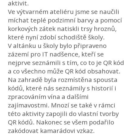
aktivit.
Ve výtvarném ateliéru jsme se naučili
míchat teplé podzimní barvy a pomocí
korkových zátek natiskli trsy hroznů,
které nyní zdobí schodiště školy.
V altánku u školy bylo připraveno
zázemí pro IT nadšence, kteří se
nejprve seznámili s tím, co to je QR kód
a co všechno může QR kód obsahovat.
Na zahradě byla rozmístěna spousta
kódů, které nás seznámily s historií i
zpracováním vína a dalšími
zajímavostmi. Mnozí se také v rámci
této aktivity zapojili do vlastní tvorby
QR kódů. Nakonec se všem podařilo
zakódovat kamarádovi vzkaz.