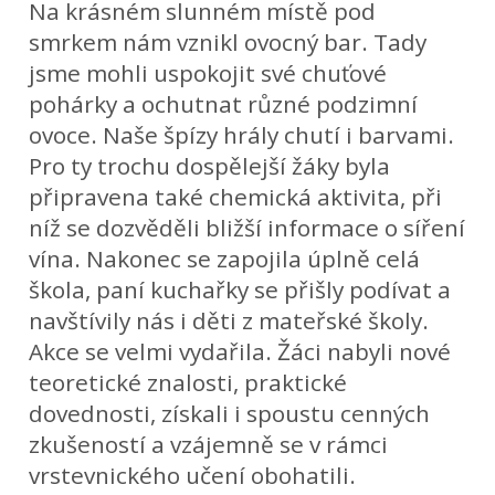
Na krásném slunném místě pod
smrkem nám vznikl ovocný bar. Tady
jsme mohli uspokojit své chuťové
pohárky a ochutnat různé podzimní
ovoce. Naše špízy hrály chutí i barvami.
Pro ty trochu dospělejší žáky byla
připravena také chemická aktivita, při
níž se dozvěděli bližší informace o síření
vína. Nakonec se zapojila úplně celá
škola, paní kuchařky se přišly podívat a
navštívily nás i děti z mateřské školy.
Akce se velmi vydařila. Žáci nabyli nové
teoretické znalosti, praktické
dovednosti, získali i spoustu cenných
zkušeností a vzájemně se v rámci
vrstevnického učení obohatili.