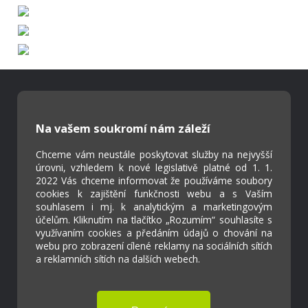
Škola Online
Na vašem soukromí nám záleží
Strava.cz
Chceme vám neustále poskytovat služby na nejvyšší
úrovni, vzhledem k nové legislativě platné od 1. 1.
Kontakty
2022 Vás chceme informovat že používáme soubory
Projekty
cookies k zajištění funkčnosti webu a s Vaším
souhlasem i mj. k analytickým a marketingovým
Virtuální prohlídka
účelům. Kliknutím na tlačítko „Rozumím“ souhlasíte s
využívaním cookies a předáním údajů o chování na
webu pro zobrazení cílené reklamy na sociálních sítích
Cookies
a reklamních sítích na dalších webech.
Přístupnost
Přihlášení