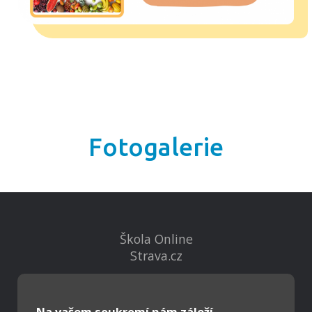
Fotogalerie
Škola Online
Strava.cz
Kontakty
Na vašem soukromí nám záleží