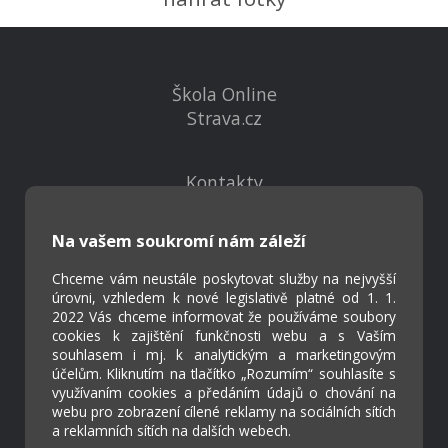
Škola Online
Strava.cz
Kontakty
Projekty
Virtuální prohlídka
Na vašem soukromí nám záleží
Chceme vám neustále poskytovat služby na nejvyšší
Cookies
úrovni, vzhledem k nové legislativě platné od 1. 1.
Přístupnost
2022 Vás chceme informovat že používáme soubory
cookies k zajištění funkčnosti webu a s Vaším
Přihlášení
souhlasem i mj. k analytickým a marketingovým
účelům. Kliknutím na tlačítko „Rozumím“ souhlasíte s
využívaním cookies a předáním údajů o chování na
webu pro zobrazení cílené reklamy na sociálních sítích
a reklamních sítích na dalších webech.