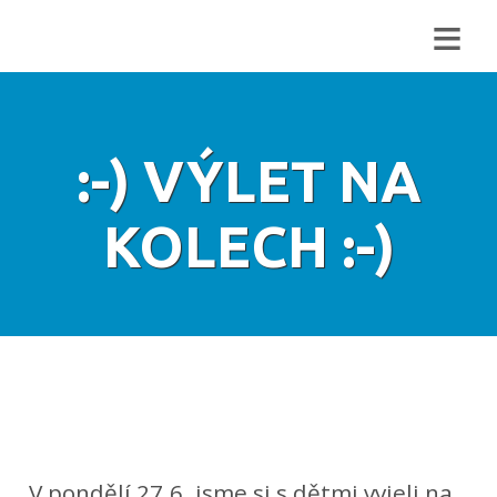
≡
:-) VÝLET NA
KOLECH :-)
V pondělí 27.6. jsme si s dětmi vyjeli na