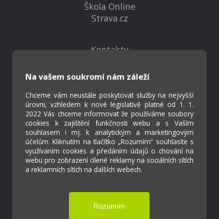
Škola Online
Strava.cz
Kontakty
Projekty
Virtuální prohlídka
Na vašem soukromí nám záleží
Chceme vám neustále poskytovat služby na nejvyšší
Cookies
úrovni, vzhledem k nové legislativě platné od 1. 1.
2022 Vás chceme informovat že používáme soubory
Přístupnost
cookies k zajištění funkčnosti webu a s Vaším
Přihlášení
souhlasem i mj. k analytickým a marketingovým
účelům. Kliknutím na tlačítko „Rozumím“ souhlasíte s
využívaním cookies a předáním údajů o chování na
webu pro zobrazení cílené reklamy na sociálních sítích
a reklamních sítích na dalších webech.
Základní škola a Mateřská škola Ostrožská
Lhota