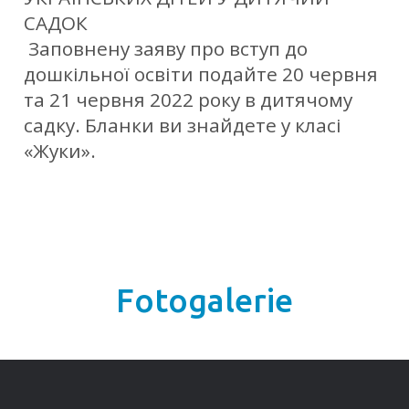
САДОК
Заповнену заяву про вступ до
дошкільної освіти подайте 20 червня
та 21 червня 2022 року в дитячому
садку. Бланки ви знайдете у класі
«Жуки».
Fotogalerie