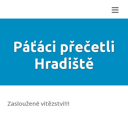
≡
Páťáci přečetli
Hradiště
Zasloužené vítězství!!!