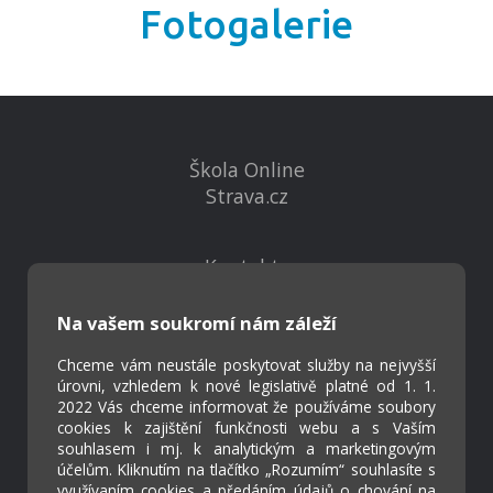
Fotogalerie
Škola Online
Strava.cz
Kontakty
Projekty
Virtuální prohlídka
Na vašem soukromí nám záleží
Chceme vám neustále poskytovat služby na nejvyšší
úrovni, vzhledem k nové legislativě platné od 1. 1.
Cookies
2022 Vás chceme informovat že používáme soubory
Přístupnost
cookies k zajištění funkčnosti webu a s Vaším
Přihlášení
souhlasem i mj. k analytickým a marketingovým
účelům. Kliknutím na tlačítko „Rozumím“ souhlasíte s
využívaním cookies a předáním údajů o chování na