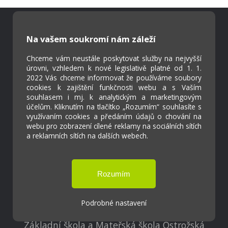
Na vašem soukromí nám záleží
Škola Online
Strava.cz
Chceme vám neustále poskytovat služby na nejvyšší
úrovni, vzhledem k nové legislativě platné od 1. 1.
2022 Vás chceme informovat že používáme soubory
Kontakty
cookies k zajištění funkčnosti webu a s Vaším
souhlasem i mj. k analytickým a marketingovým
Projekty
účelům. Kliknutím na tlačítko „Rozumím“ souhlasíte s
Virtuální prohlídka
využívaním cookies a předáním údajů o chování na
webu pro zobrazení cílené reklamy na sociálních sítích
a reklamních sítích na dalších webech.
Cookies
Přístupnost
Přihlášení
Podrobné nastavení
Základní škola a Mateřská škola Ostrožská