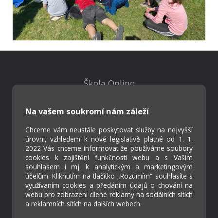
Škola Online
Strava.cz
Na vašem soukromí nám záleží
Kontakty
Chceme vám neustále poskytovat služby na nejvyšší
Projekty
úrovni, vzhledem k nové legislativě platné od 1. 1.
Virtuální prohlídka
2022 Vás chceme informovat že používáme soubory
cookies k zajištění funkčnosti webu a s Vaším
souhlasem i mj. k analytickým a marketingovým
účelům. Kliknutím na tlačítko „Rozumím“ souhlasíte s
Cookies
využívaním cookies a předáním údajů o chování na
Přístupnost
webu pro zobrazení cílené reklamy na sociálních sítích
Přihlášení
a reklamních sítích na dalších webech.