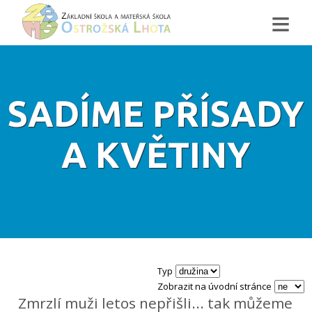
≡
SADÍME PŘÍSADY
A KVĚTINY
Typ
Zobrazit na úvodní stránce
Zmrzlí muži letos nepřišli... tak můžeme