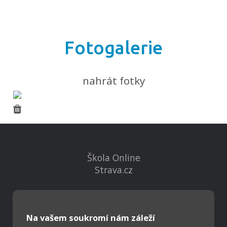
Fotogalerie
nahrát fotky
Škola Online
Strava.cz
Kontakty
Projekty
Na vašem soukromí nám záleží
Virtuální prohlídka