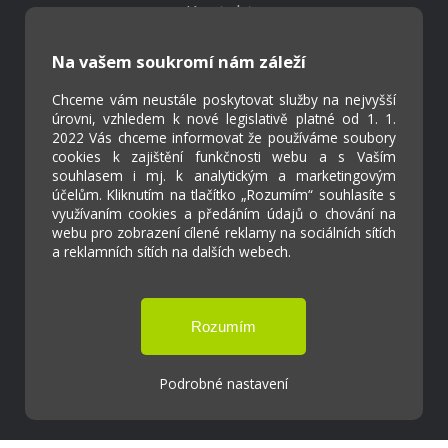
Kontakty
Projekty
Virtuální prohlídka
Na vašem soukromí nám záleží
Chceme vám neustále poskytovat služby na nejvyšší
úrovni, vzhledem k nové legislativě platné od 1. 1.
Cookies
2022 Vás chceme informovat že používáme soubory
Přístupnost
cookies k zajištění funkčnosti webu a s Vaším
Přihlášení
souhlasem i mj. k analytickým a marketingovým
účelům. Kliknutím na tlačítko „Rozumím“ souhlasíte s
využívaním cookies a předáním údajů o chování na
webu pro zobrazení cílené reklamy na sociálních sítích
a reklamních sítích na dalších webech.
Základní škola a Mateřská škola Ostrožská
Lhota
Podrobné nastavení
Tvorba webových stránek weboa.cz