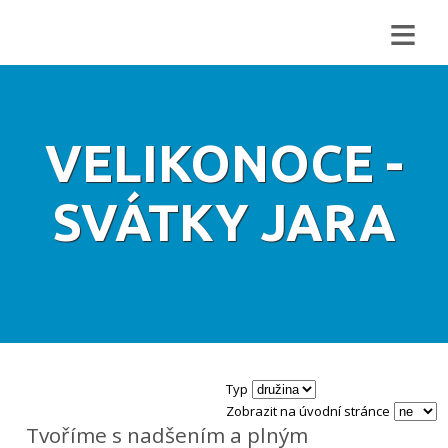
≡
VELIKONOCE -
SVÁTKY JARA
Typ
Zobrazit na úvodní stránce
Tvoříme s nadšením a plným