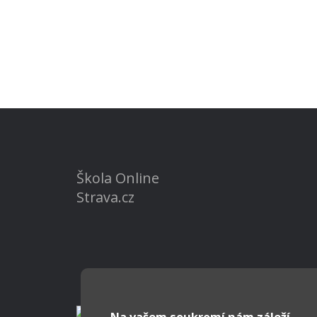
Škola Online
Strava.cz
Na vašem soukromí nám záleží