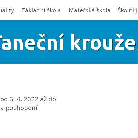
uality
Základní škola
Mateřská škola
Školní 
Taneční krouže
d 6. 4. 2022 až do
za pochopení