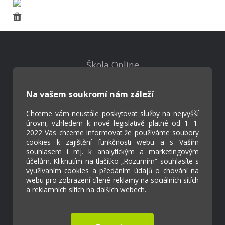
Škola Online
Strava.cz
Na vašem soukromí nám záleží
Kontakty
Chceme vám neustále poskytovat služby na nejvyšší
Projekty
úrovni, vzhledem k nové legislativě platné od 1. 1.
Virtuální prohlídka
2022 Vás chceme informovat že používáme soubory
cookies k zajištění funkčnosti webu a s Vaším
souhlasem i mj. k analytickým a marketingovým
účelům. Kliknutím na tlačítko „Rozumím“ souhlasíte s
Cookies
využívaním cookies a předáním údajů o chování na
Přístupnost
webu pro zobrazení cílené reklamy na sociálních sítích
Přihlášení
a reklamních sítích na dalších webech.