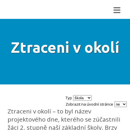
≡
Ztraceni v okolí
Typ
Zobrazit na úvodní stránce
Ztraceni v okolí – to byl název
projektového dne, kterého se zúčastnili
žáci 2. stupně naší základní školy. Brzy