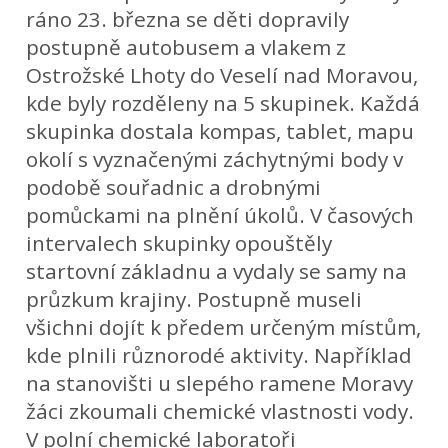
ráno 23. března se děti dopravily
postupně autobusem a vlakem z
Ostrožské Lhoty do Veselí nad Moravou,
kde byly rozděleny na 5 skupinek. Každá
skupinka dostala kompas, tablet, mapu
okolí s vyznačenými záchytnými body v
podobě souřadnic a drobnými
pomůckami na plnění úkolů. V časových
intervalech skupinky opouštěly
startovní základnu a vydaly se samy na
průzkum krajiny. Postupně museli
všichni dojít k předem určeným místům,
kde plnili různorodé aktivity. Například
na stanovišti u slepého ramene Moravy
žáci zkoumali chemické vlastnosti vody.
V polní chemické laboratoři