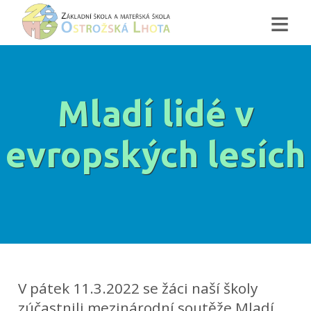
≡
Mladí lidé v
evropských lesích
V pátek 11.3.2022 se žáci naší školy
zúčastnili mezinárodní soutěže Mladí