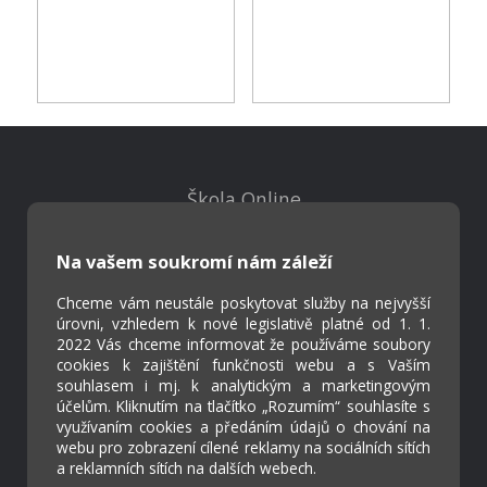
Škola Online
Strava.cz
Na vašem soukromí nám záleží
Kontakty
Chceme vám neustále poskytovat služby na nejvyšší
Projekty
úrovni, vzhledem k nové legislativě platné od 1. 1.
2022 Vás chceme informovat že používáme soubory
Virtuální prohlídka
cookies k zajištění funkčnosti webu a s Vaším
souhlasem i mj. k analytickým a marketingovým
účelům. Kliknutím na tlačítko „Rozumím“ souhlasíte s
Cookies
využívaním cookies a předáním údajů o chování na
Přístupnost
webu pro zobrazení cílené reklamy na sociálních sítích
Přihlášení
a reklamních sítích na dalších webech.