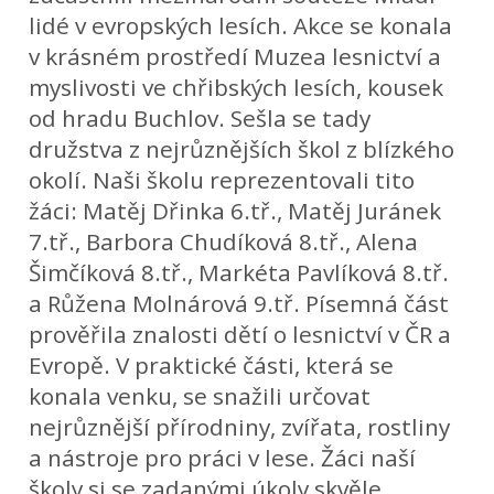
lidé v evropských lesích. Akce se konala
v krásném prostředí Muzea lesnictví a
myslivosti ve chřibských lesích, kousek
od hradu Buchlov. Sešla se tady
družstva z nejrůznějších škol z blízkého
okolí. Naši školu reprezentovali tito
žáci: Matěj Dřinka 6.tř., Matěj Juránek
7.tř., Barbora Chudíková 8.tř., Alena
Šimčíková 8.tř., Markéta Pavlíková 8.tř.
a Růžena Molnárová 9.tř. Písemná část
prověřila znalosti dětí o lesnictví v ČR a
Evropě. V praktické části, která se
konala venku, se snažili určovat
nejrůznější přírodniny, zvířata, rostliny
a nástroje pro práci v lese. Žáci naší
školy si se zadanými úkoly skvěle