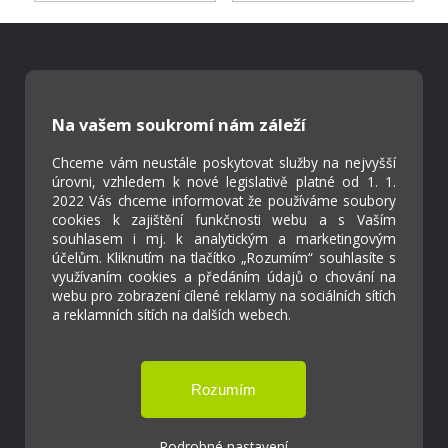
Škola Online
Strava.cz
Na vašem soukromí nám záleží
Chceme vám neustále poskytovat služby na nejvyšší
Kontakty
úrovni, vzhledem k nové legislativě platné od 1. 1.
Projekty
2022 Vás chceme informovat že používáme soubory
cookies k zajištění funkčnosti webu a s Vaším
Virtuální prohlídka
souhlasem i mj. k analytickým a marketingovým
účelům. Kliknutím na tlačítko „Rozumím“ souhlasíte s
využívaním cookies a předáním údajů o chování na
Cookies
webu pro zobrazení cílené reklamy na sociálních sítích
Přístupnost
a reklamních sítích na dalších webech.
Přihlášení
Podrobné nastavení