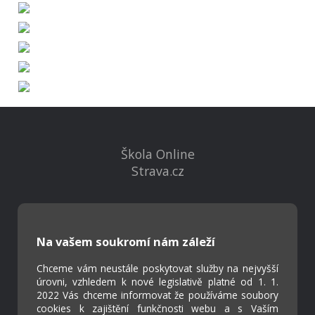
Škola Online
Strava.cz
Kontakty
Projekty
Na vašem soukromí nám záleží
Virtuální prohlídka
Chceme vám neustále poskytovat služby na nejvyšší
úrovni, vzhledem k nové legislativě platné od 1. 1.
Cookies
2022 Vás chceme informovat že používáme soubory
cookies k zajištění funkčnosti webu a s Vaším
Přístupnost