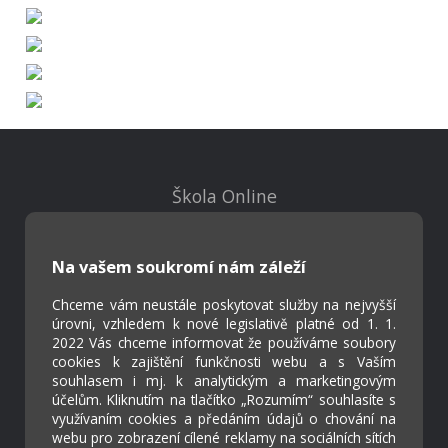
Škola Online
Strava.cz
Na vašem soukromí nám záleží
Kontakty
Chceme vám neustále poskytovat služby na nejvyšší
Projekty
úrovni, vzhledem k nové legislativě platné od 1. 1.
Virtuální prohlídka
2022 Vás chceme informovat že používáme soubory
cookies k zajištění funkčnosti webu a s Vaším
souhlasem i mj. k analytickým a marketingovým
Cookies
účelům. Kliknutím na tlačítko „Rozumím“ souhlasíte s
Přístupnost
využívaním cookies a předáním údajů o chování na
webu pro zobrazení cílené reklamy na sociálních sítích
Přihlášení