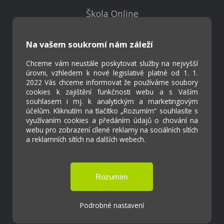
Škola Online
Strava.cz
Na vašem soukromí nám záleží
Kontakty
Chceme vám neustále poskytovat služby na nejvyšší
Projekty
úrovni, vzhledem k nové legislativě platné od 1. 1.
Virtuální prohlídka
2022 Vás chceme informovat že používáme soubory
cookies k zajištění funkčnosti webu a s Vaším
souhlasem i mj. k analytickým a marketingovým
účelům. Kliknutím na tlačítko „Rozumím“ souhlasíte s
Cookies
využívaním cookies a předáním údajů o chování na
Přístupnost
webu pro zobrazení cílené reklamy na sociálních sítích
Přihlášení
a reklamních sítích na dalších webech.
Základní škola a Mateřská škola Ostrožská
Lhota
Podrobné nastavení