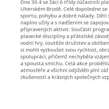
Dne 30.4 se žáci 6 třídy zúčastnili 
Uherském Brodě. Celé dopoledne se 
sportu, pohybu a dobré nálady. Děti 
naplno užily a s nadšením se zapojov
připravených aktivit. Součástí progr
plavecké disciplíny a přátelské závod
vodní hry, soutěže družstev a oblíben
si mohli vyzkoušet svou rychlost, ob
spolupráci, přičemž nechyběla vzáj
a spousta smíchu. Celá akce proběhl
atmosféře a všichni odjížděli plní zá
zkušeností a krásných společných vz