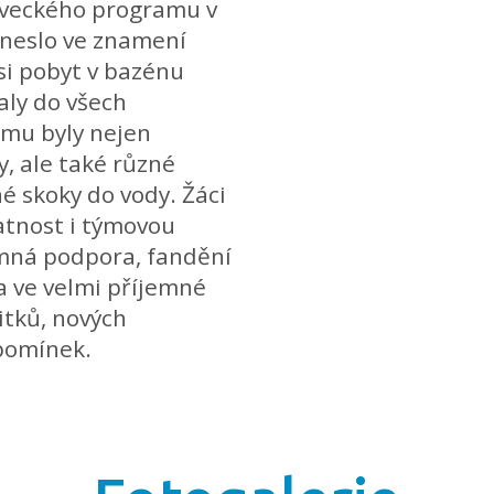
plaveckého programu v
neslo ve znamení
si pobyt v bazénu
aly do všech
amu byly nejen
y, ale také různé
é skoky do vody. Žáci
ratnost i týmovou
emná podpora, fandění
a ve velmi příjemné
žitků, nových
pomínek.