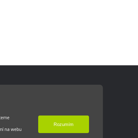
Cookies
Přístupnost
Přihlášení
hceme
ání na webu