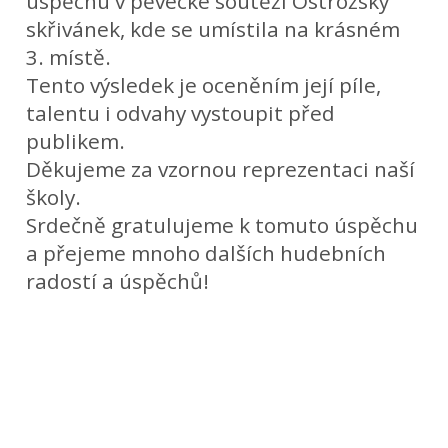
úspěchu v pěvecké soutěži Ostrožský
skřivánek, kde se umístila na krásném
3. místě.
Tento výsledek je oceněním její píle,
talentu i odvahy vystoupit před
publikem.
Děkujeme za vzornou reprezentaci naší
školy.
Srdečně gratulujeme k tomuto úspěchu
a přejeme mnoho dalších hudebních
radostí a úspěchů!