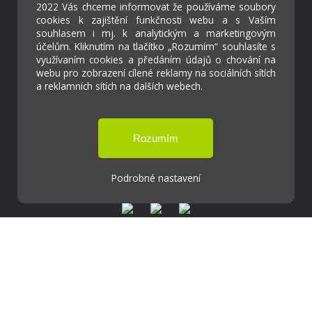
2022 Vás chceme informovat že používáme soubory
Strava.cz
cookies k zajištění funkčnosti webu a s Vaším
souhlasem i mj. k analytickým a marketingovým
účelům. Kliknutím na tlačítko „Rozumím“ souhlasíte s
Kontakty
využívaním cookies a předáním údajů o chování na
Projekty
webu pro zobrazení cílené reklamy na sociálních sítích
Virtuální prohlídka
a reklamních sítích na dalších webech.
Cookies
Přístupnost
Přihlášení
Podrobné nastavení
Základní škola a Mateřská škola Ostrožská
Lhota
Tvorba webových stránek weboa.cz