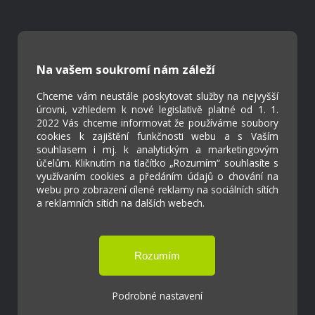
Kontakty
Projekty
Na vašem soukromí nám záleží
Virtuální prohlídka
Chceme vám neustále poskytovat služby na nejvyšší
úrovni, vzhledem k nové legislativě platné od 1. 1.
Cookies
2022 Vás chceme informovat že používáme soubory
Přístupnost
cookies k zajištění funkčnosti webu a s Vaším
Přihlášení
souhlasem i mj. k analytickým a marketingovým
účelům. Kliknutím na tlačítko „Rozumím“ souhlasíte s
využívaním cookies a předáním údajů o chování na
webu pro zobrazení cílené reklamy na sociálních sítích
a reklamních sítích na dalších webech.
Základní škola a Mateřská škola Ostrožská
Lhota
Podrobné nastavení
Tvorba webových stránek weboa.cz