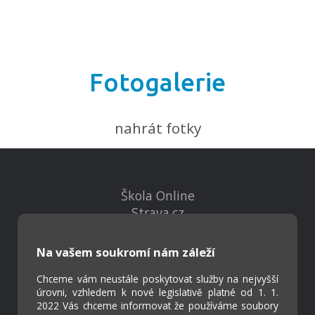
Fotogalerie
nahrát fotky
Škola Online
Strava.cz
Na vašem soukromí nám záleží
Kontakty
Projekty
Chceme vám neustále poskytovat služby na nejvyšší
Virtuální prohlídka
úrovni, vzhledem k nové legislativě platné od 1. 1.
2022 Vás chceme informovat že používáme soubory