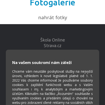
Fotogalerie
nahrát fotky
Škola Online
Strava.cz
Kontakty
Na vašem soukromí nám záleží
Projekty
Virtuální prohlídka
Chceme vám neustále poskytovat služby na nejvyšší
úrovni, vzhledem k nové legislativě platné od 1. 1.
2022 Vás chceme informovat že používáme soubory
cookies k zajištění funkčnosti webu a s Vaším
Cookies
souhlasem i mj. k analytickým a marketingovým
Přístupnost
účelům. Kliknutím na tlačítko „Rozumím“ souhlasíte s
Přihlášení
využívaním cookies a předáním údajů o chování na
webu pro zobrazení cílené reklamy na sociálních sítích