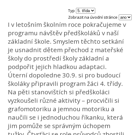
Typ
Zobrazit na úvodní stránce
I v letošním školním roce pokračujeme v
programu návštěv předškoláků v naší
základní škole. Smyslem těchto setkání
je usnadnit dětem přechod z mateřské
školy do prostředí školy základní a
podpořit jejich hladkou adaptaci.
Úterní dopoledne 30.9. si pro budoucí
školáky připravili program žáci 4. třídy.
Na pěti stanovištích si předškoláci
vyzkoušeli různé aktivity – procvičili si
grafomotoriku a jemnou motoriku a
naučili se i jednoduchou říkanku, která
jim pomůže se správným úchopem
tužky. Čtvrťáci se role průvodců zhostili