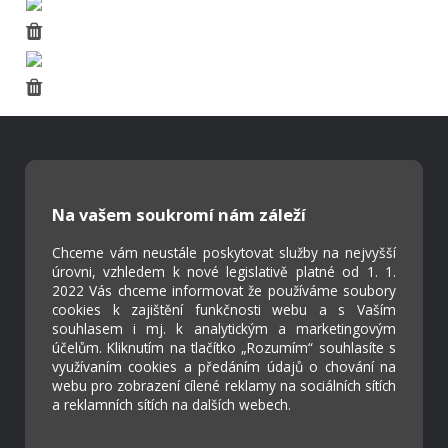
Škola Online
Strava.cz
Na vašem soukromí nám záleží
Chceme vám neustále poskytovat služby na nejvyšší
Kontakty
úrovni, vzhledem k nové legislativě platné od 1. 1.
2022 Vás chceme informovat že používáme soubory
Projekty
cookies k zajištění funkčnosti webu a s Vaším
Virtuální prohlídka
souhlasem i mj. k analytickým a marketingovým
účelům. Kliknutím na tlačítko „Rozumím“ souhlasíte s
využívaním cookies a předáním údajů o chování na
Cookies
webu pro zobrazení cílené reklamy na sociálních sítích
a reklamních sítích na dalších webech.
Přístupnost
Přihlášení