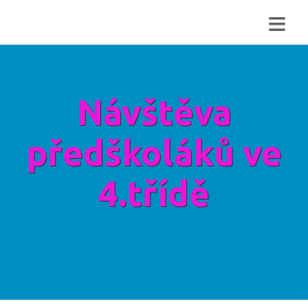
≡
Návštěva
předškoláků ve
4.třídě