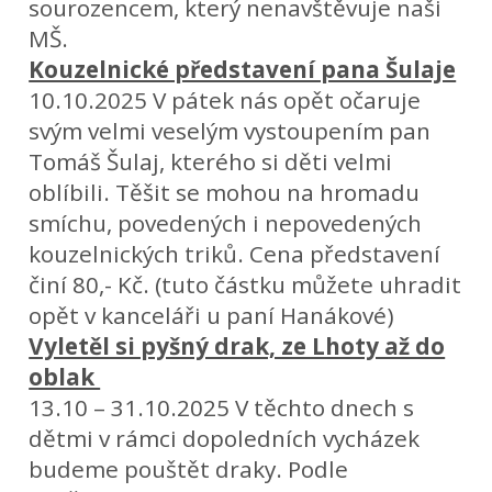
sourozencem, který nenavštěvuje naši
MŠ.
Kouzelnické představení pana Šulaje
10.10.2025 V pátek nás opět očaruje
svým velmi veselým vystoupením pan
Tomáš Šulaj, kterého si děti velmi
oblíbili. Těšit se mohou na hromadu
smíchu, povedených i nepovedených
kouzelnických triků. Cena představení
činí 80,- Kč. (tuto částku můžete uhradit
opět v kanceláři u paní Hanákové)
Vyletěl si pyšný drak, ze Lhoty až do
oblak
13.10 – 31.10.2025 V těchto dnech s
dětmi v rámci dopoledních vycházek
budeme pouštět draky. Podle