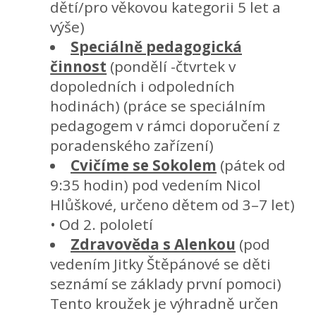
dětí/pro věkovou kategorii 5 let a
výše)
Speciálně pedagogická
činnost
(pondělí -čtvrtek v
dopoledních i odpoledních
hodinách) (práce se speciálním
pedagogem v rámci doporučení z
poradenského zařízení)
Cvičíme se Sokolem
(pátek od
9:35 hodin) pod vedením Nicol
Hlůškové, určeno dětem od 3–7 let)
• Od 2. pololetí
Zdravověda s Alenkou
(pod
vedením Jitky Štěpánové se děti
seznámí se základy první pomoci)
Tento kroužek je výhradně určen