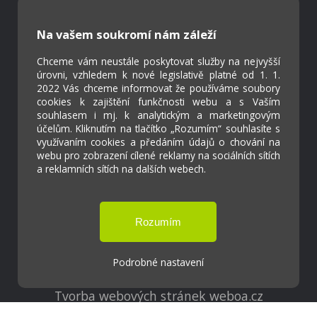
Strava.cz
Na vašem soukromí nám záleží
Kontakty
Chceme vám neustále poskytovat služby na nejvyšší
Projekty
úrovni, vzhledem k nové legislativě platné od 1. 1.
Virtuální prohlídka
2022 Vás chceme informovat že používáme soubory
cookies k zajištění funkčnosti webu a s Vaším
souhlasem i mj. k analytickým a marketingovým
účelům. Kliknutím na tlačítko „Rozumím“ souhlasíte s
Cookies
využívaním cookies a předáním údajů o chování na
Přístupnost
webu pro zobrazení cílené reklamy na sociálních sítích
Přihlášení
a reklamních sítích na dalších webech.
Základní škola a Mateřská škola Ostrožská
Lhota
Podrobné nastavení
Tvorba webových stránek weboa.cz