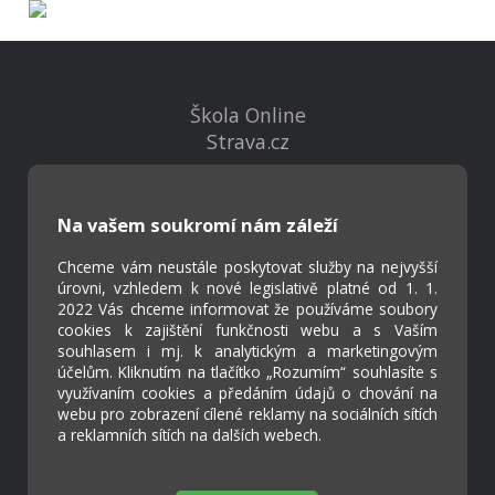
Škola Online
Strava.cz
Kontakty
Na vašem soukromí nám záleží
Projekty
Virtuální prohlídka
Chceme vám neustále poskytovat služby na nejvyšší
úrovni, vzhledem k nové legislativě platné od 1. 1.
2022 Vás chceme informovat že používáme soubory
cookies k zajištění funkčnosti webu a s Vaším
Cookies
souhlasem i mj. k analytickým a marketingovým
Přístupnost
účelům. Kliknutím na tlačítko „Rozumím“ souhlasíte s
Přihlášení
využívaním cookies a předáním údajů o chování na
webu pro zobrazení cílené reklamy na sociálních sítích
a reklamních sítích na dalších webech.