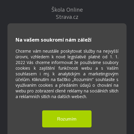
Škola Online
Strava.cz
Kontakty
Na vašem soukromí nám záleží
Projekty
Virtuální prohlídka
Chceme vám neustále poskytovat služby na nejvyšší
úrovni, vzhledem k nové legislativě platné od 1. 1.
2022 Vás chceme informovat že používáme soubory
cookies k zajištění funkčnosti webu a s Vaším
Cookies
souhlasem i mj. k analytickým a marketingovým
Přístupnost
účelům. Kliknutím na tlačítko „Rozumím“ souhlasíte s
Přihlášení
využívaním cookies a předáním údajů o chování na
webu pro zobrazení cílené reklamy na sociálních sítích
a reklamních sítích na dalších webech.
Základní škola a Mateřská škola Ostrožská
Lhota