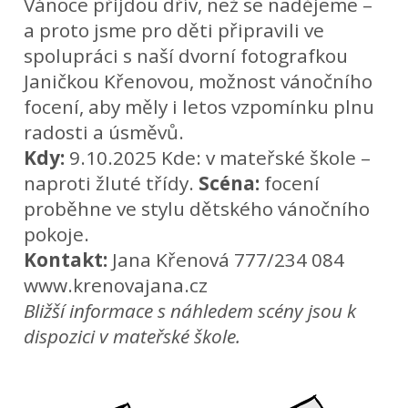
Vánoce přijdou dřív, než se nadějeme –
a proto jsme pro děti připravili ve
spolupráci s naší dvorní fotografkou
Janičkou Křenovou, možnost vánočního
focení, aby měly i letos vzpomínku plnu
radosti a úsměvů.
Kdy:
9.10.2025 Kde: v mateřské škole –
naproti žluté třídy.
Scéna:
focení
proběhne ve stylu dětského vánočního
pokoje.
Kontakt:
Jana Křenová 777/234 084
www.krenovajana.cz
Bližší informace s náhledem scény jsou k
dispozici v mateřské škole.