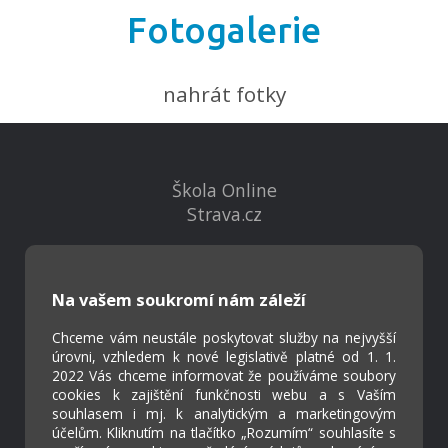
Fotogalerie
nahrát fotky
Škola Online
Strava.cz
Kontakty
Na vašem soukromí nám záleží
Projekty
Virtuální prohlídka
Chceme vám neustále poskytovat služby na nejvyšší
úrovni, vzhledem k nové legislativě platné od 1. 1.
2022 Vás chceme informovat že používáme soubory
Cookies
cookies k zajištění funkčnosti webu a s Vaším
Přístupnost
souhlasem i mj. k analytickým a marketingovým
účelům. Kliknutím na tlačítko „Rozumím“ souhlasíte s
Přihlášení